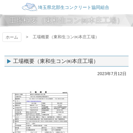
コ
ン
テ
埼玉県北部生コンク
工場概要（東和生コン㈱本庄工場）
ン
ツ
リート協同組合
本
工場概要（東和生コン㈱本庄工場）
ホーム
文
へ
ス
キ
工場概要（東和生コン㈱本庄工場）
ッ
プ
2023年7月12日