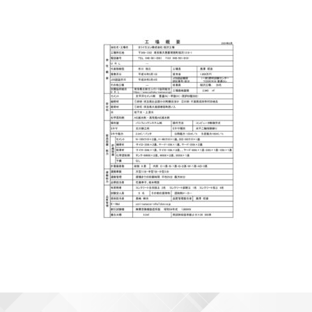
コ
ペ
ン
ー
テ
ジ
ン
の
ツ
先