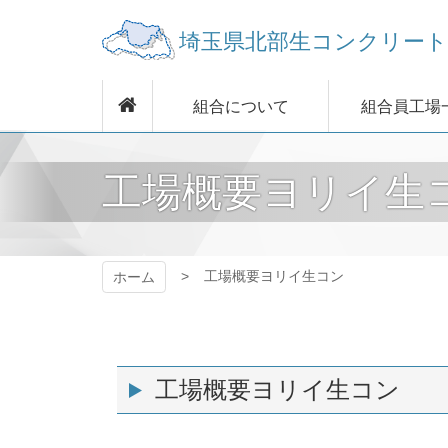
コ
ン
テ
ン
埼玉県北部生コンク
ツ
組合について
組合員工場
本
ト協同組合
文
へ
ス
工場概要ヨリイ生
キ
ッ
プ
工場概要ヨリイ生コン
ホーム
工場概要ヨリイ生コン