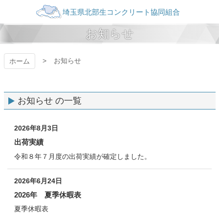
コ
ン
テ
埼玉県北部生コンク
お知らせ
ン
ツ
リート協同組合
本
お知らせ
ホーム
文
へ
ス
キ
お知らせ の一覧
ッ
プ
2026年8月3日
出荷実績
令和８年７月度の出荷実績が確定しました。
2026年6月24日
2026年 夏季休暇表
夏季休暇表