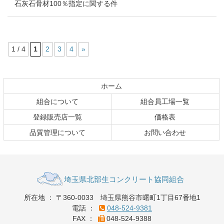
石灰石骨材100％指定に関する件
1 / 4
1
2
3
4
»
コ
ペ
ン
ー
テ
ジ
ホーム
ン
の
組合について
組合員工場一覧
ツ
先
本
頭
登録販売店一覧
価格表
文
へ
品質管理について
お問い合わせ
の
戻
先
る
頭
へ
戻
る
埼玉県北部生コンク
所在地
：
〒360-0033
埼玉県熊谷市曙町1丁目67番地1
電話
：
048-524-9381
リート協同組合
FAX
：
048-524-9388